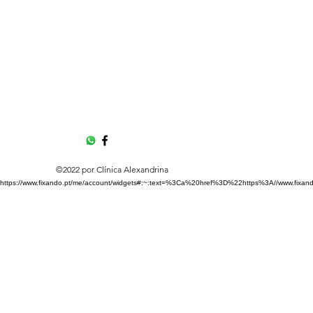
©2022 por Clínica Alexandrina
https://www.fixando.pt/me/account/widgets#:~:text=%3Ca%20href%3D%22https%3A//w