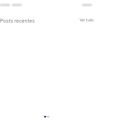
Posts recentes
Ver tudo
6 Sinais de que precisas
Sinais de uma re
de uma pausa!
tóxica