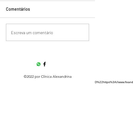
Comentários
Escreva um comentário
©2022 por Clínica Alexandrina
https://www.fixando.pt/me/account/widgets#:~:text=%3Ca%20href%3D%22https%3A//w